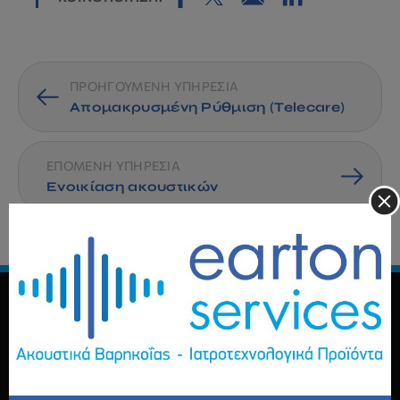
ΠΡΟΗΓΟΥΜΕΝΗ ΥΠΗΡΕΣΙΑ
Απομακρυσμένη Ρύθμιση (Telecare)
ΕΠΟΜΕΝΗ ΥΠΗΡΕΣΙΑ
Ενοικίαση ακουστικών
Κεντρικά γραφεία Αθήνας
Κολοκοτρώνη 11 , Αθήνα
Σύνταγμα
Μικράς Ασίας 1 , Αθήνα