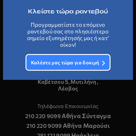
Μαρούσι
Κλείστε τώρα ραντεβού
Κεντρικά γραφεία Κρήτης
Προγραμματίστε το επόμενο
ραντεβού σας στο πλησιέστερο
Στυλιανού Γιαμαλάκη 15Α ,
σημείο εξυπηρέτησής μας ή κατ'
Ηράκλειο
οίκον!
Χατζημιχάλη Γιάνναρη 74 ,
Χανιά
Καλέστε μας τώρα για δοκιμή
Κεντρικά γραφεία Μυτιλήνης
Καβέτσου 5, Μυτιλήνη ,
Λέσβος
Τηλέφωνα Επικοινωνίας
Αθήνα Σύνταγμα
210 220 9099
Αθήνα Μαρούσι
210 220 9099
Ηράκλειο
281 121 9099